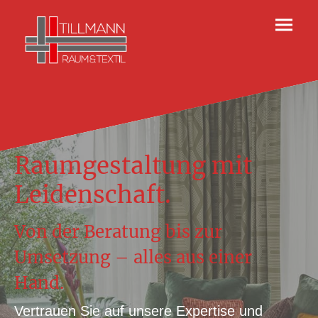
Raumgestaltung mit
Leidenschaft.
Von der Beratung bis zur
Umsetzung – alles aus einer
Hand.
Vertrauen Sie auf unsere Expertise und